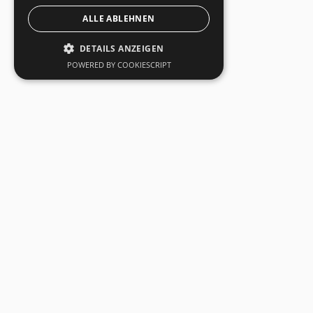
ALLE ABLEHNEN
DETAILS ANZEIGEN
POWERED BY COOKIESCRIPT
SecuSuisse AG
AGB
Kapfstrasse 44
Datenschutz
CH-8608 Bubikon
Impressum
Tel: +41 55 263 17 77
info@secusuisse.ch
made by schnydär