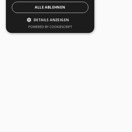
ALLE ABLEHNEN
DETAILS ANZEIGEN
POWERED BY COOKIESCRIPT
Camion Transport
Zutrittskontrolle
schweizweit aus einer
Hand