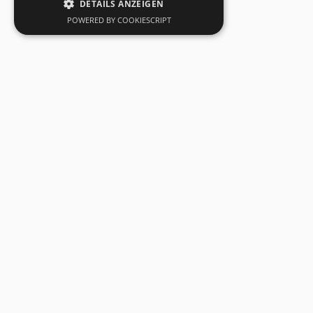
DETAILS ANZEIGEN
POWERED BY COOKIESCRIPT
SecuSuisse AG
Kapfstrasse 44
CH-8608 Bubikon
Tel: +41 55 263 17 77
info@secusuisse.ch