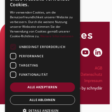
Cookies.
Wir verwenden Cookies, um die
Benutzerfreundlichkeit unserer Website zu
verbessern. Durch die weitere Nutzung
unserer Webseite stimmen Sie der
Verwendung von Cookies gemäß unserer
Cookie-Richtlinie zu.
Weitere Informationen
UNBEDINGT ERFORDERLICH
PERFORMANCE
TARGETING
SecuSuisse AG
AGB
Kapfstrasse 44
Datenschutz
FUNKTIONALITÄT
CH-8608 Bubikon
Impressum
Tel: +41 55 263 17 77
ALLE AKZEPTIEREN
info@secusuisse.ch
made by schnydär
ALLE ABLEHNEN
DETAILS ANZEIGEN