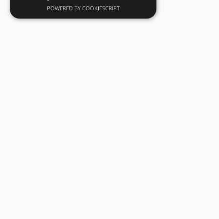
POWERED BY COOKIESCRIPT
SecuSuisse AG
AGB
Kapfstrasse 44
Datenschutz
CH-8608 Bubikon
Impressum
Tel: +41 55 263 17 77
info@secusuisse.ch
made by schnydär