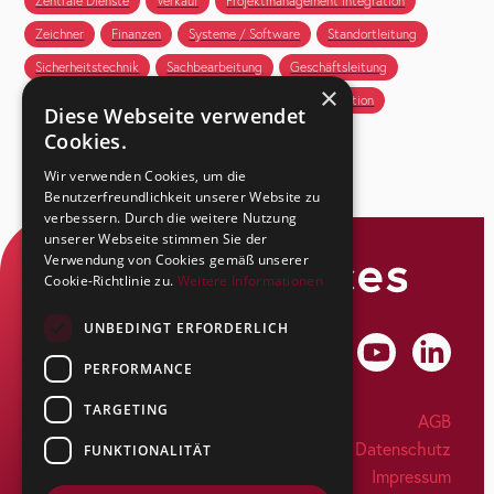
Zentrale Dienste
Verkauf
Projektmanagement Integration
Zeichner
Finanzen
Systeme / Software
Standortleitung
Sicherheitstechnik
Sachbearbeitung
Geschäftsleitung
×
Projektleitung
Kundenbetreuung
HR
Produktion
Diese Webseite verwendet
Cookies.
Wir verwenden Cookies, um die
Benutzerfreundlichkeit unserer Website zu
verbessern. Durch die weitere Nutzung
unserer Webseite stimmen Sie der
Verwendung von Cookies gemäß unserer
Cookie-Richtlinie zu.
Weitere Informationen
UNBEDINGT ERFORDERLICH
PERFORMANCE
TARGETING
SecuSuisse AG
AGB
Kapfstrasse 44
Datenschutz
FUNKTIONALITÄT
CH-8608 Bubikon
Impressum
Tel: +41 55 263 17 77