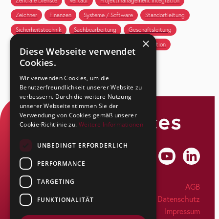
Zentrale Dienste
Verkauf
Projektmanagement Integration
Zeichner
Finanzen
Systeme / Software
Standortleitung
Sicherheitstechnik
Sachbearbeitung
Geschäftsleitung
×
Projektleitung
Kundenbetreuung
HR
Produktion
Diese Webseite verwendet
Cookies.
Wir verwenden Cookies, um die
Benutzerfreundlichkeit unserer Website zu
verbessern. Durch die weitere Nutzung
unserer Webseite stimmen Sie der
Verwendung von Cookies gemäß unserer
Cookie-Richtlinie zu.
Weitere Informationen
UNBEDINGT ERFORDERLICH
PERFORMANCE
TARGETING
SecuSuisse AG
AGB
Kapfstrasse 44
Datenschutz
FUNKTIONALITÄT
CH-8608 Bubikon
Impressum
Tel: +41 55 263 17 77