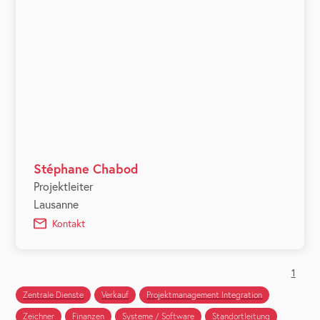
Stéphane Chabod
Projektleiter
Lausanne
Kontakt
1
Zentrale Dienste
Verkauf
Projektmanagement Integration
Zeichner
Finanzen
Systeme / Software
Standortleitung