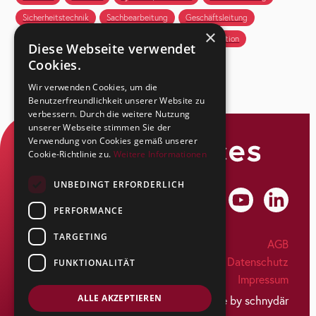
Sicherheitstechnik
Sachbearbeitung
Geschäftsleitung
×
Projektleitung
Kundenbetreuung
HR
Produktion
Diese Webseite verwendet
Cookies.
Wir verwenden Cookies, um die
Benutzerfreundlichkeit unserer Website zu
verbessern. Durch die weitere Nutzung
unserer Webseite stimmen Sie der
Verwendung von Cookies gemäß unserer
Cookie-Richtlinie zu.
Weitere Informationen
UNBEDINGT ERFORDERLICH
PERFORMANCE
TARGETING
SecuSuisse AG
AGB
Kapfstrasse 44
Datenschutz
FUNKTIONALITÄT
CH-8608 Bubikon
Impressum
Tel: +41 55 263 17 77
info@secusuisse.ch
ALLE AKZEPTIEREN
made by schnydär