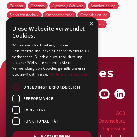
Zeichner
Finanzen
Systeme / Software
Standortleitung
Sicherheitstechnik
Sachbearbeitung
Geschäftsleitung
×
Projektleitung
Kundenbetreuung
HR
Produktion
Diese Webseite verwendet
Cookies.
Wir verwenden Cookies, um die
Benutzerfreundlichkeit unserer Website zu
verbessern. Durch die weitere Nutzung
unserer Webseite stimmen Sie der
Verwendung von Cookies gemäß unserer
Cookie-Richtlinie zu.
Weitere Informationen
UNBEDINGT ERFORDERLICH
PERFORMANCE
TARGETING
SecuSuisse AG
AGB
Kapfstrasse 44
Datenschutz
FUNKTIONALITÄT
CH-8608 Bubikon
Impressum
Tel: +41 55 263 17 77
ALLE AKZEPTIEREN